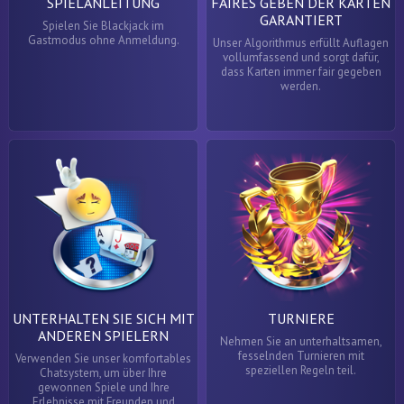
SPIELANLEITUNG
FAIRES GEBEN DER KARTEN
GARANTIERT
Spielen Sie Blackjack im
Gastmodus ohne Anmeldung.
Unser Algorithmus erfüllt Auflagen
vollumfassend und sorgt dafür,
dass Karten immer fair gegeben
werden.
UNTERHALTEN SIE SICH MIT
TURNIERE
ANDEREN SPIELERN
Nehmen Sie an unterhaltsamen,
fesselnden Turnieren mit
Verwenden Sie unser komfortables
speziellen Regeln teil.
Chatsystem, um über Ihre
gewonnen Spiele und Ihre
Erlebnisse mit Freunden und