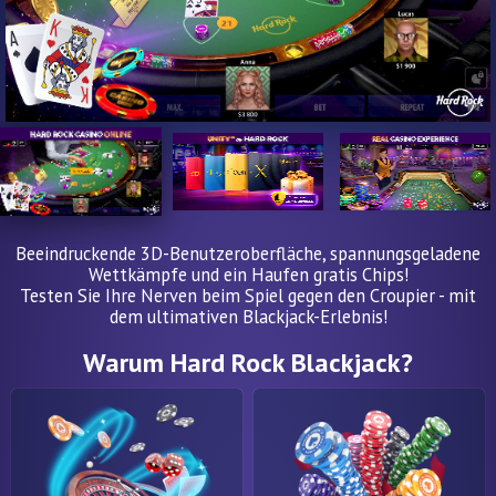
Beeindruckende 3D-Benutzeroberfläche, spannungsgeladene
Wettkämpfe und ein Haufen gratis Chips!
Testen Sie Ihre Nerven beim Spiel gegen den Croupier - mit
dem ultimativen Blackjack-Erlebnis!
Warum Hard Rock Blackjack?