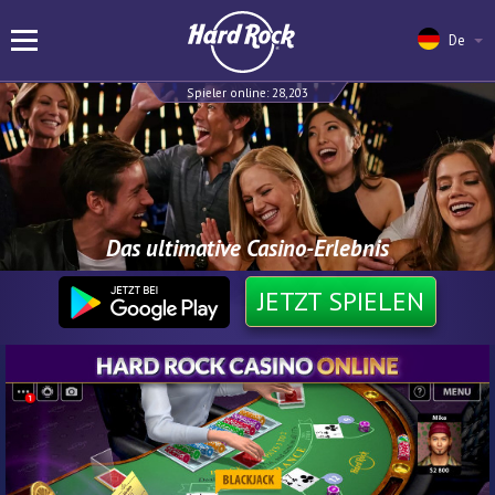
De
Spieler online:
28,203
Das ultimative Casino-Erlebnis
JETZT SPIELEN