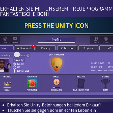
ERHALTEN SIE MIT UNSEREM TREUEPROGRAMM
FANTASTISCHE BONI
Erhalten Sie Unity-Belohnungen bei jedem Einkauf!
Tauschen Sie sie gegen Boni im echten Leben ein