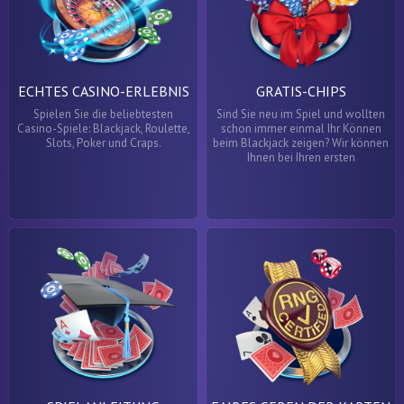
ECHTES CASINO-ERLEBNIS
GRATIS-CHIPS
Spielen Sie die beliebtesten
Sind Sie neu im Spiel und wollten
Casino-Spiele: Blackjack, Roulette,
schon immer einmal Ihr Können
Slots, Poker und Craps.
beim Blackjack zeigen? Wir können
Ihnen bei Ihren ersten