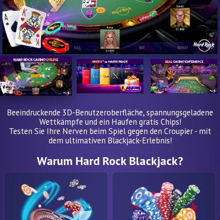
Beeindruckende 3D-Benutzeroberfläche, spannungsgeladene
Wettkämpfe und ein Haufen gratis Chips!
Testen Sie Ihre Nerven beim Spiel gegen den Croupier - mit
dem ultimativen Blackjack-Erlebnis!
Warum Hard Rock Blackjack?