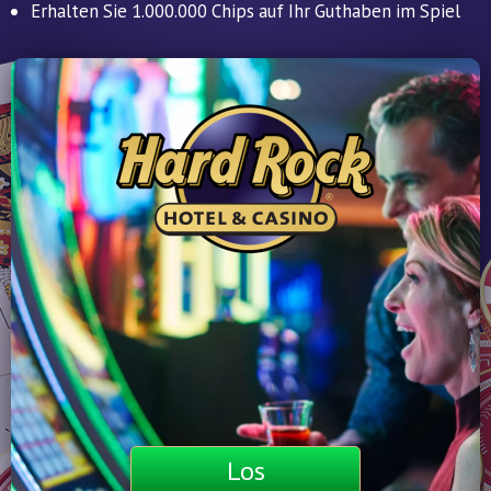
Erhalten Sie 1.000.000 Chips auf Ihr Guthaben im Spiel
Los