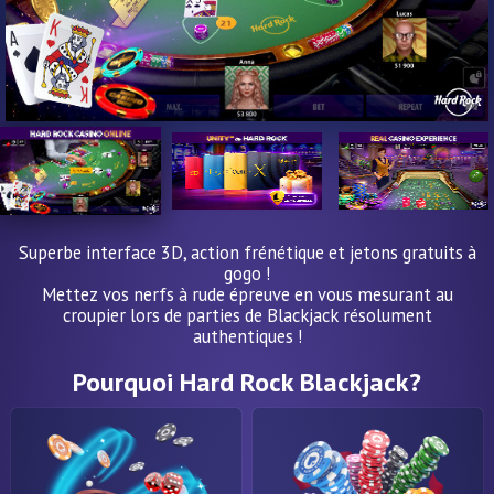
Superbe interface 3D, action frénétique et jetons gratuits à
gogo !
Mettez vos nerfs à rude épreuve en vous mesurant au
croupier lors de parties de Blackjack résolument
authentiques !
Pourquoi Hard Rock Blackjack?