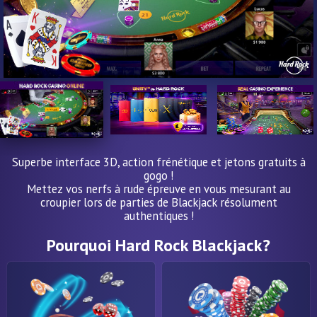
Superbe interface 3D, action frénétique et jetons gratuits à
gogo !
Mettez vos nerfs à rude épreuve en vous mesurant au
croupier lors de parties de Blackjack résolument
authentiques !
Pourquoi Hard Rock Blackjack?