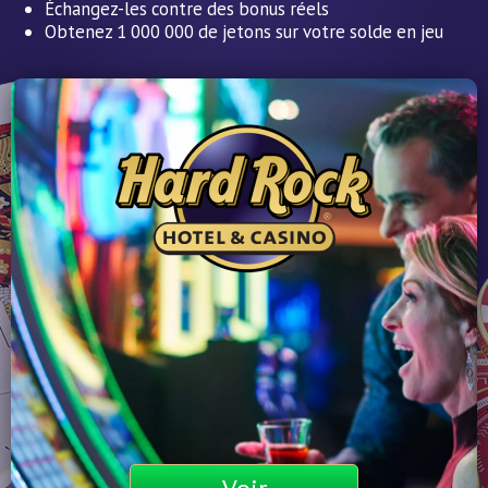
Échangez-les contre des bonus réels
Obtenez 1 000 000 de jetons sur votre solde en jeu