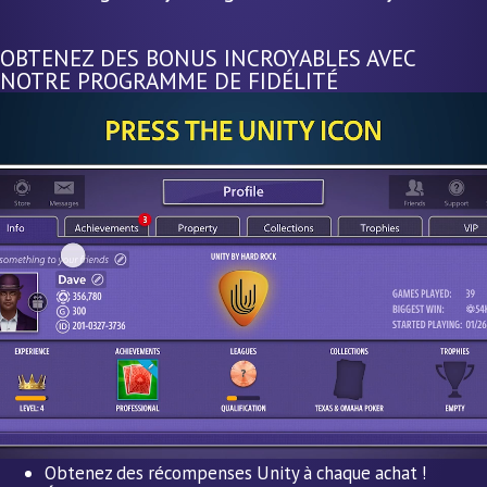
OBTENEZ DES BONUS INCROYABLES AVEC
NOTRE PROGRAMME DE FIDÉLITÉ
Obtenez des récompenses Unity à chaque achat !