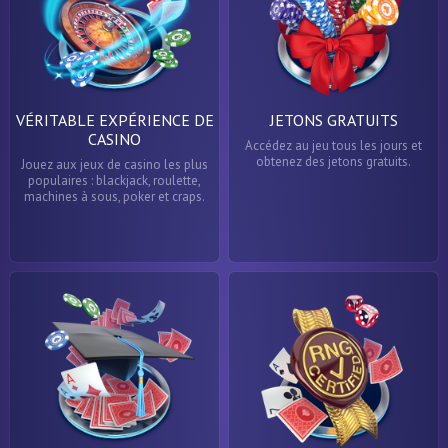
VÉRITABLE EXPÉRIENCE DE
JETONS GRATUITS
CASINO
Accédez au jeu tous les jours et
obtenez des jetons gratuits.
Jouez aux jeux de casino les plus
populaires : blackjack, roulette,
machines à sous, poker et craps.