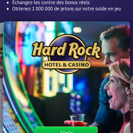
Échangez-les contre des bonus réels
Obtenez 1 000 000 de jetons sur votre solde en jeu