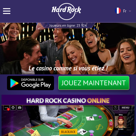
Fr
Joueurs en ligne:
23 924
Le casino comme si vous étiez !
JOUEZ MAINTENANT