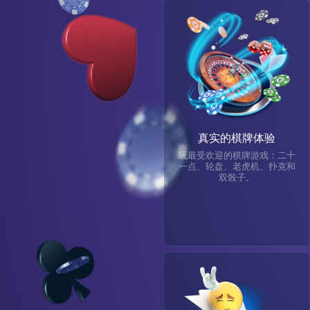
真实的棋牌体验
玩最受欢迎的棋牌游戏：二十
一点、轮盘、老虎机、扑克和
双骰子。