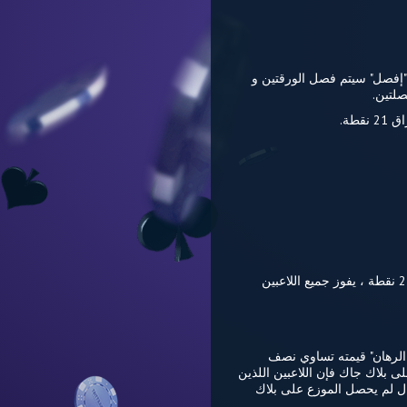
"إفصل" سيتم فصل الورقتين و
لتين.
طة.
يستمر الموزع بسحب الأوراق لنفسه حتى تصل قيمة أوراقه لـ 17 نقطة على الأقل، في حال تعدت قيمة أوراقه 21 نقطة ، يفوز جميع اللاعبين
في يسمى "تأمين الرهان" قيمته تساوي نصف
ى بلاك جاك فإن اللاعبين اللذين
لمبدئي، أما في حال لم يحصل الموزع على بلاك