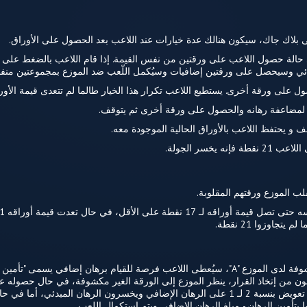
ى بلاك جاك، سيكون هنالك عدة خيارات عند اللاعب بعد الحصول على الأوراق.
ي حالة حصول اللاعب على ورقتين من نفس القيمة. إذا قام اللاعب بالضغط على 
دئي وسيحصل على ورقتين إضافيات وسيُكمل اللّعب ضد الموزع بمجموعتين منفص
على ورقة أخرى. يستطيع اللاعب تكرار هذا الخيار طالما لم تتعدى قيمة الأوراق 21 نق
ار لمضاعفة رهانه والحصول على ورقة أخرى ثم يتوقف.
ف و يحتفظ اللاعب بالأوراق الحالية الموجودة معه.
 يخسر الجولة.
لب الموزع ورقتهم المقلوبة.
تجاوزوا 21 نقطة.
حالة خاصة: إذا كانت الورقة المكشوفة لدى الموزع "A"، سيُعطى اللاعب فرصة للقيام برهان إضا
اعبون من إتخاذ القرار، ينظر الموزع إلى الورقة الغير مكشوفة، في حال حصوله عل
قاموا بتأمين الرهان يحصلون على تعويض بنسبة 2 لـ 1 على الرهان الإضافي ويخسرون الرهان ا
 بتأمين الرهان - مبلغ الرهان الإضافي ويتم استكمال اللعب.