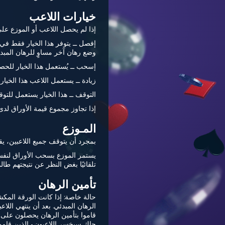
خيارات اللاعب
إذا لم يحصل اللاعب أو الموزع عل
إفصل ــ يتوفر هذا الخيار فقط ف
وضع رهان آخر مساوٍ للرهان المب
إسحب ــ يُستعمل هذا الخيار للحصول 
زيادة ــ يستعمل اللاعب هذا الخي
التوقف ــ هذا الخيار يستعمل للتوق
إذا تجاوز مجموع قيمة الأوراق لدى اللاعب 21 نقطة فإنه
المـوزع
بمجرد أن يتوقف جميع اللاعبين، يق
تلقائيًا بغض النظر عن نتيجتهم طالما لم ي
تأمين الرهان
الرهان المبدئي. بعد أن ينتهي الل
جاك سيخسر اللاعبون - الذين قاموا